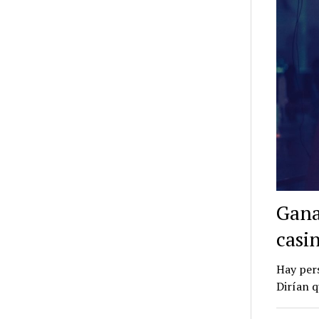
Gana
casi
Hay pers
Dirían q