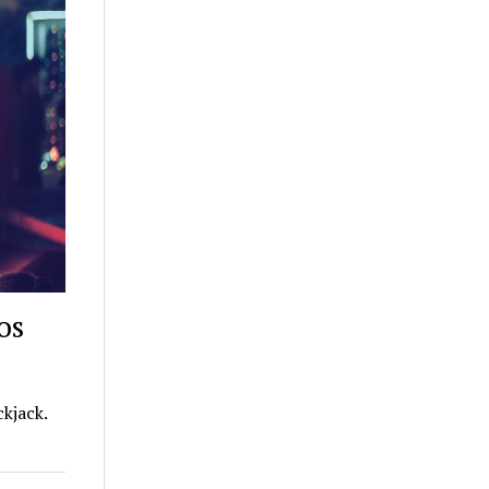
os
kjack.