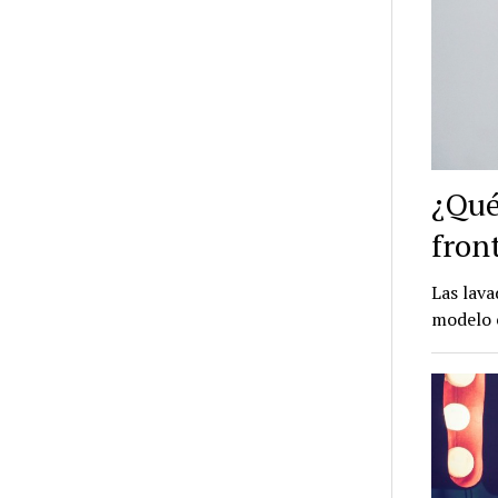
¿Qué
fron
Las lava
modelo e