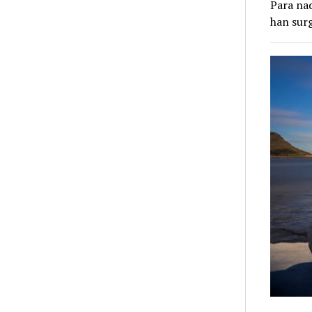
Para nad
han surg