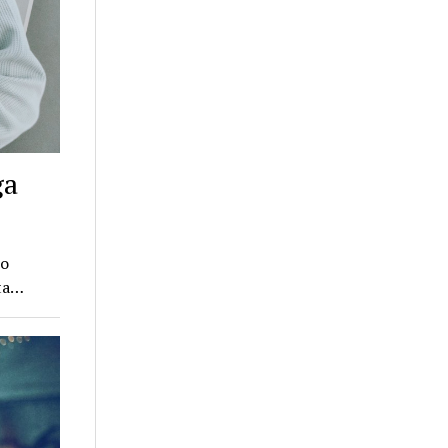
ga
co
ita…