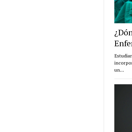
¿Dón
Enfe
Estudiar
incorpor
un…