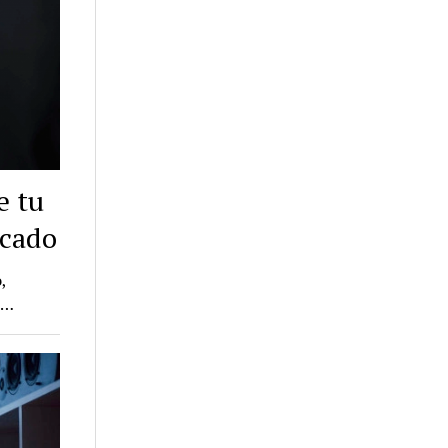
e tu
rcado
,
n…