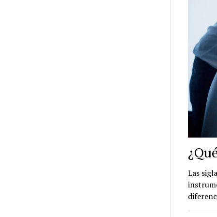
¿Qué
Las sigl
instrume
diferen