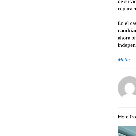
de su vi
reparaci
En el ca
cambiar
ahora bi
indepen
Motor
More fr