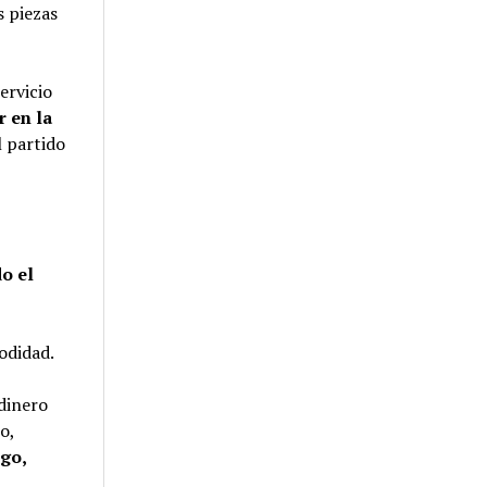
s piezas
ervicio
r en la
l partido
o el
odidad.
dinero
o,
sgo,