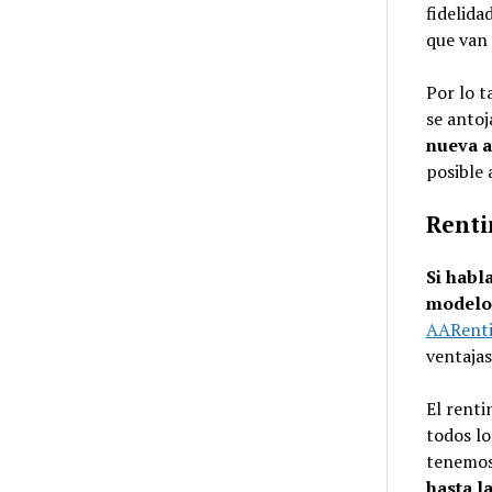
fidelida
que van 
Por lo t
se antoj
nueva a
posible 
Renti
Si habl
modelo 
AARent
ventajas
El renti
todos lo
tenemos
hasta l