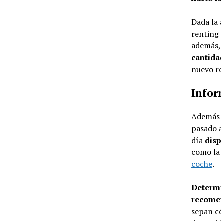
Dada la 
renting 
además
cantida
nuevo r
Infor
Además 
pasado a
día
disp
como la 
coche
.
Determi
recomen
sepan có