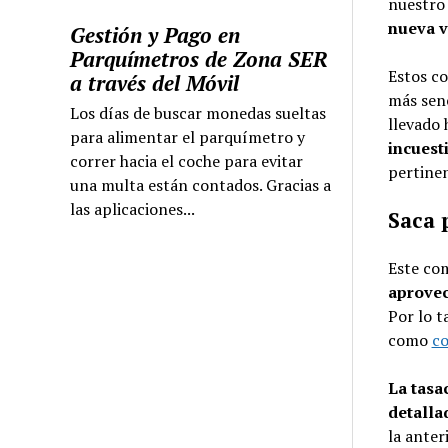
nuestro
nueva v
Gestión y Pago en
Parquímetros de Zona SER
Estos co
a través del Móvil
más senc
Los días de buscar monedas sueltas
llevado 
para alimentar el parquímetro y
incuest
correr hacia el coche para evitar
pertinen
una multa están contados. Gracias a
las aplicaciones...
Saca 
Este com
aprovec
Por lo t
como
c
La tasac
detalla
la anter