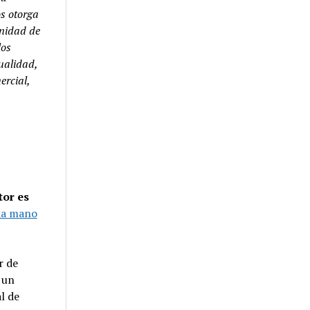
os otorga
inidad de
los
ualidad,
ercial,
tor es
da mano
r de
 un
l de