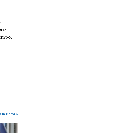
e
os
;
iempo,
 in Motor »