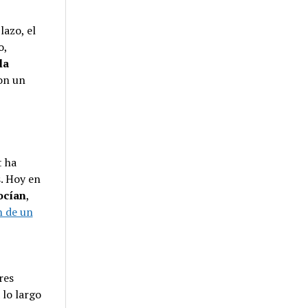
lazo, el
o,
la
on un
t ha
. Hoy en
ocían
,
n de un
res
lo largo