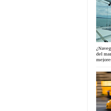
¿Naveg
del mar
mejores