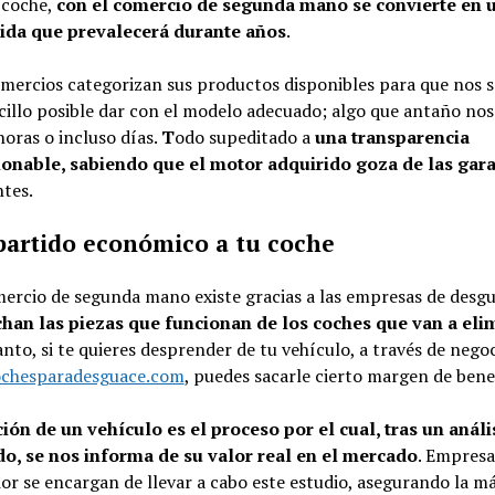
 coche,
con el comercio de segunda mano se convierte en 
ida que prevalecerá durante años
.
mercios categorizan sus productos disponibles para que nos s
illo posible dar con el modelo adecuado; algo que antaño nos
horas o incluso días.
T
odo supeditado a
una transparencia
ionable, sabiendo que el motor adquirido goza de las gara
tes.
partido económico a tu coche
ercio de segunda mano existe gracias a las empresas de desgu
han las piezas que funcionan de los coches que van a eli
anto, si te quieres desprender de tu vehículo, a través de nego
ochesparadesguace.com
, puedes sacarle cierto margen de benef
ión de un vehículo es el proceso por el cual, tras un análi
do, se nos informa de su valor real en el mercado
. Empres
ior se encargan de llevar a cabo este estudio, asegurando la m