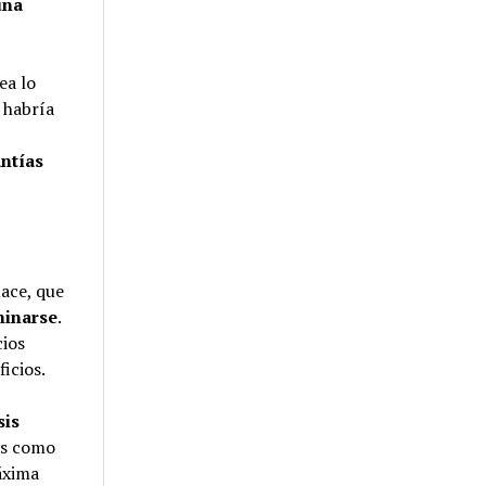
una
ea lo
 habría
ntías
ace, que
minarse
.
cios
icios.
sis
as como
áxima